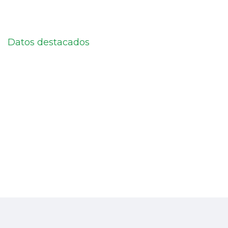
Datos destacados
Transformando
vidas a través de
la educación