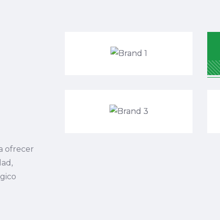
a ofrecer
dad,
gico