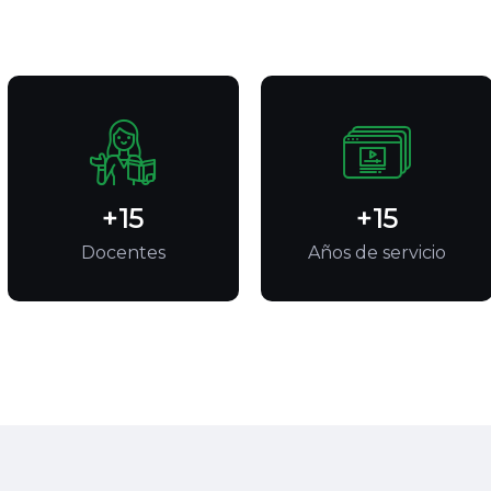
+
19
+
19
Docentes
Años de servicio