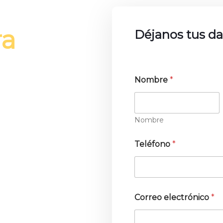
ra
Déjanos tus da
Nombre
*
available but the majority
Nombre
Teléfono
*
Correo electrónico
*