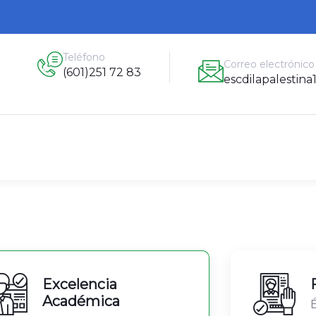
Teléfono
Correo electrónico
(601)251 72 83
escdilapalesti
Excelencia
Académica
É