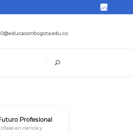
na10@educacionbogota.edu.co
Futuro Profesional
Educaci
nfasis en ciencia y
Formando