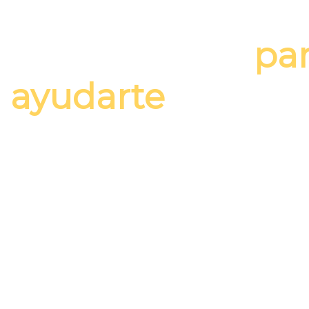
Contáctanos
Estamos aquí
pa
ayudarte
There are many variations of passages of lorem ipsum 
have suffered alteration in some form.